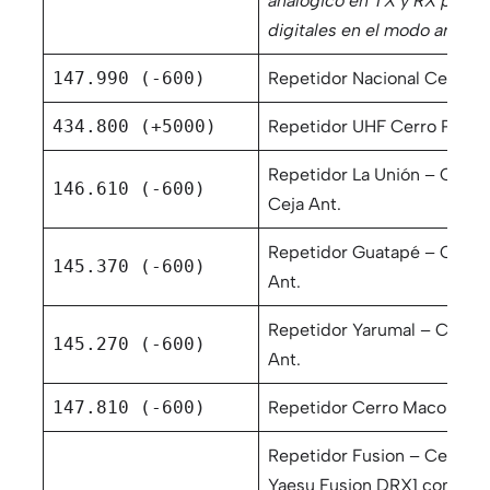
análogico en TX y RX para e
digitales en el modo analóg
147.990 (-600)
Repetidor Nacional Cerro B
434.800 (+5000)
Repetidor UHF Cerro Padre
Repetidor La Unión – Cerro 
146.610 (-600)
Ceja Ant.
Repetidor Guatapé – Cerro
145.370 (-600)
Ant.
Repetidor Yarumal – Cerro 
145.270 (-600)
Ant.
147.810 (-600)
Repetidor Cerro Maco – San
Repetidor Fusion – Cerro 
Yaesu Fusion DRX1 con mod