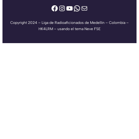
Facebook
Instagram
YouTube
WhatsApp
Correo electrónico
Copyright 2024 – Liga de Radioaficionados de Medellín – Colombia –
HK4LRM – usando el tema Neve FSE