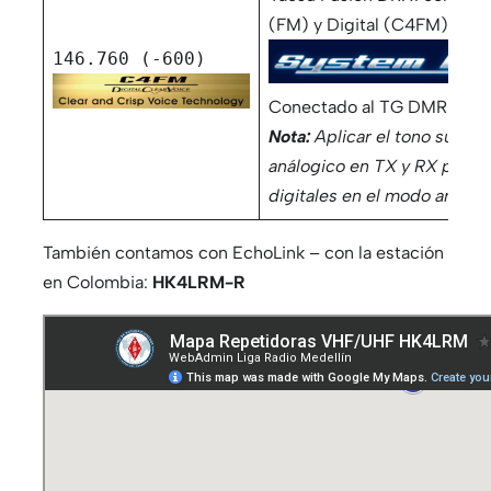
(FM) y Digital (C4FM)
146.760 (-600)
Conectado al TG DMR 732
Nota:
Aplicar el tono subau
análogico en TX y RX para e
digitales en el modo analóg
También contamos con EchoLink – con la estación
en Colombia:
HK4LRM-R