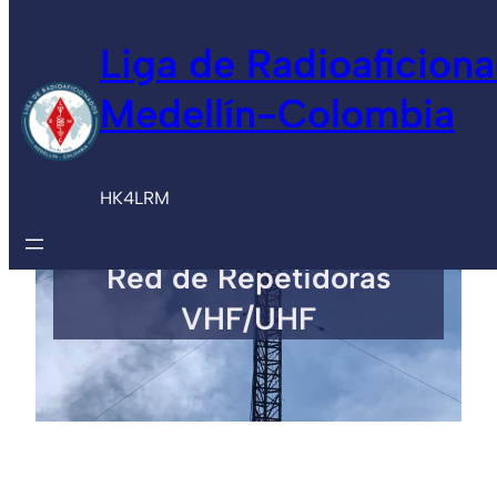
Saltar
Liga de Radioaficion
al
contenido
Medellín-Colombia
HK4LRM
Red de Repetidoras
VHF/UHF