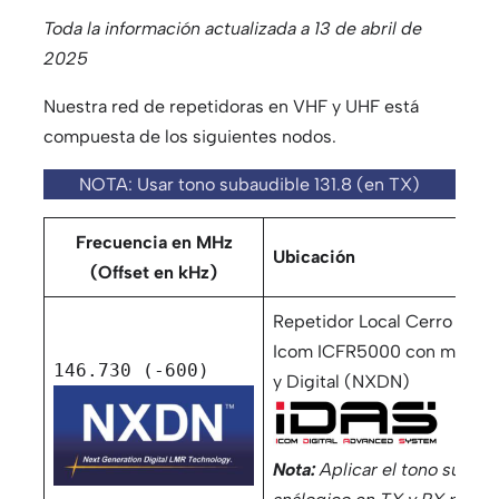
Toda la información actualizada a 13 de abril de
2025
Nuestra red de repetidoras en VHF y UHF está
compuesta de los siguientes nodos.
NOTA: Usar tono subaudible 131.8 (en TX)
Frecuencia en MHz
Ubicación
(Offset en kHz)
Repetidor Local Cerro Padr
Icom ICFR5000 con modo d
146.730 (-600)
y Digital (NXDN)
Nota:
Aplicar el tono subau